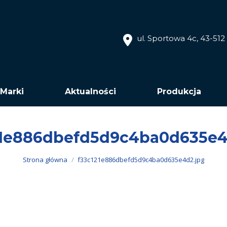
ul. Sportowa 4c, 43-51
Marki
Aktualności
Produkcja
21e886dbefd5d9c4ba0d635e4
Jesteś tutaj:
Strona główna
f33c121e886dbefd5d9c4ba0d635e4d2.jpg