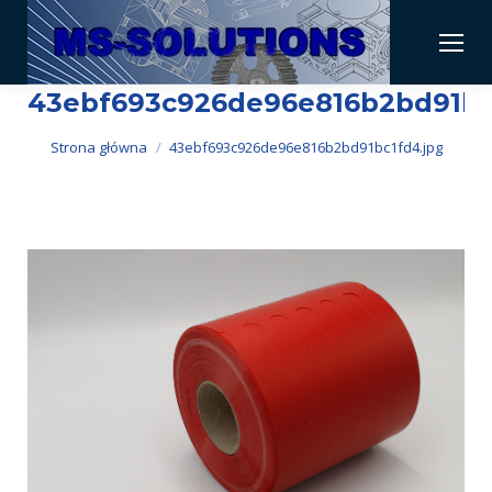
43ebf693c926de96e816b2bd91bc
Jesteś tutaj:
Strona główna
43ebf693c926de96e816b2bd91bc1fd4.jpg