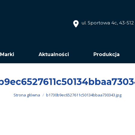
ul. Sportowa 4c, 43-51
Marki
Aktualności
Produkcja
b9ec6527611c50134bbaa7303
Jesteś tutaj:
Strona główna
b1730b9ec6527611c50134bbaa730343.jpg