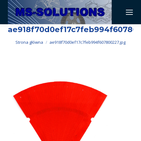
ae918f70d0ef17c7feb994f607800
Jesteś tutaj:
Strona główna
ae918f70d0ef17c7feb994f607800227.jpg