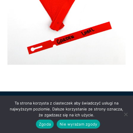
Ta strona korzysta z ciasteczek aby świadczyć usługi na
Powered by
Anetpol.pl
| © MS-Solutions 2025
najwyższym poziomie. Dalsze korzystanie ze strony oznacza,
że zgadzasz się na ich użycie.
Logowanie / rejestracja
Polityka prywatności
Regulamin
sklepu
Cennik wysyłek
Zgoda
Nie wyrażam zgody