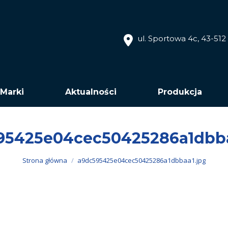
ul. Sportowa 4c, 43-51
Marki
Aktualności
Produkcja
95425e04cec50425286a1dbba
Jesteś tutaj:
Strona główna
a9dc595425e04cec50425286a1dbbaa1.jpg