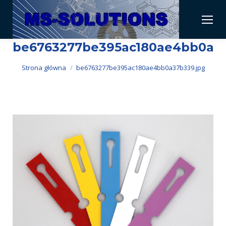
be6763277be395ac180ae4bb0a37
Jesteś tutaj:
Strona główna
be6763277be395ac180ae4bb0a37b339.jpg