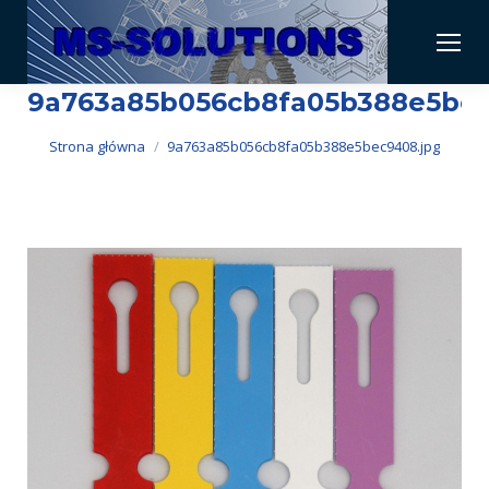
9a763a85b056cb8fa05b388e5bec
Jesteś tutaj:
Strona główna
9a763a85b056cb8fa05b388e5bec9408.jpg