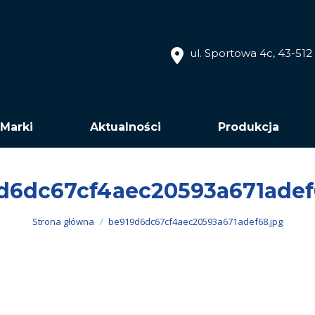
ul. Sportowa 4c, 43-51
Marki
Aktualności
Produkcja
d6dc67cf4aec20593a671adef
Jesteś tutaj:
Strona główna
be919d6dc67cf4aec20593a671adef68.jpg