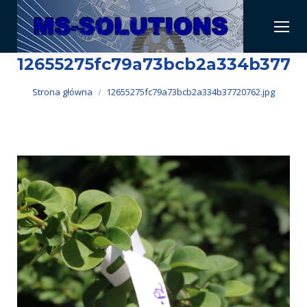
12655275fc79a73bcb2a334b37720
Jesteś tutaj:
Strona główna
12655275fc79a73bcb2a334b37720762.jpg