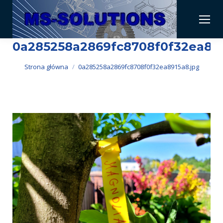
0a285258a2869fc8708f0f32ea891
Jesteś tutaj:
Strona główna
0a285258a2869fc8708f0f32ea8915a8.jpg