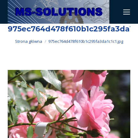
975ec764d478f610b1c295fa3da1c1
Jesteś tutaj:
Strona główna
975ec764d478f610b1c295fa3da1c1c1.jpg