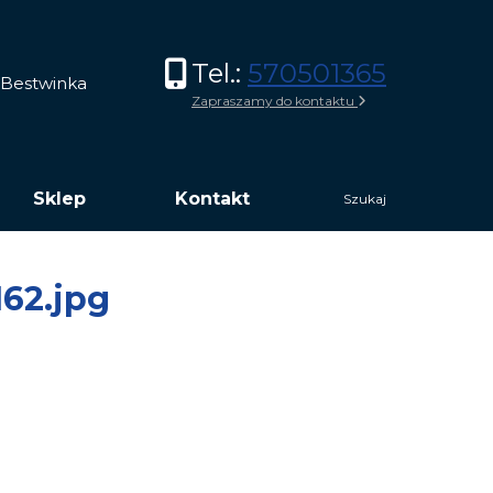
Tel.:
570501365
2 Bestwinka
Zapraszamy do kontaktu
Sklep
Kontakt
Szukaj
Szukaj:
62.jpg