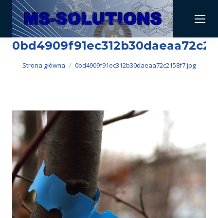
0bd4909f91ec312b30daeaa72c215
Jesteś tutaj:
Strona główna
0bd4909f91ec312b30daeaa72c2158f7.jpg