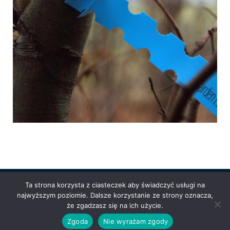
Ta strona korzysta z ciasteczek aby świadczyć usługi na
najwyższym poziomie. Dalsze korzystanie ze strony oznacza,
Powered by
Anetpol.pl
| © MS-Solutions 2025
że zgadzasz się na ich użycie.
Logowanie / rejestracja
Polityka prywatności
Regulamin
Zgoda
Nie wyrażam zgody
sklepu
Cennik wysyłek