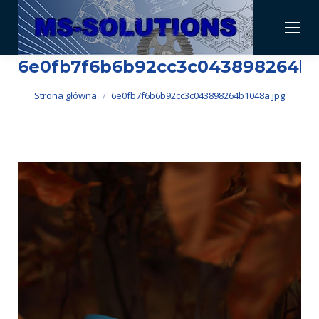
6e0fb7f6b6b92cc3c043898264b1
Jesteś tutaj:
Strona główna
6e0fb7f6b6b92cc3c043898264b1048a.jpg