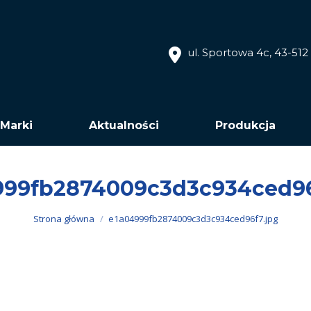
ul. Sportowa 4c, 43-51
Marki
Aktualności
Produkcja
999fb2874009c3d3c934ced96
Jesteś tutaj:
Strona główna
e1a04999fb2874009c3d3c934ced96f7.jpg