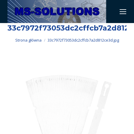
33c7972f73053dc2cffcb7a2d812c
Jesteś tutaj:
Strona główna
33c7972f73053dc2cffcb7a2d812ce3d.jpg