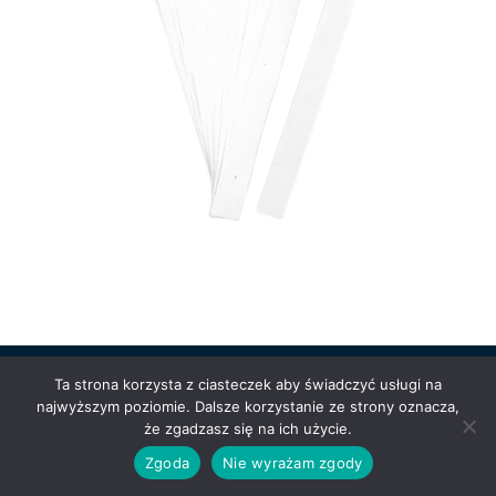
Ta strona korzysta z ciasteczek aby świadczyć usługi na
najwyższym poziomie. Dalsze korzystanie ze strony oznacza,
Powered by
Anetpol.pl
| © MS-Solutions 2025
że zgadzasz się na ich użycie.
Logowanie / rejestracja
Polityka prywatności
Regulamin
Zgoda
Nie wyrażam zgody
sklepu
Cennik wysyłek