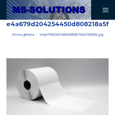
e4a679d204254450d808218a5f38
Jesteś tutaj:
Strona główna
e4a679d204254450d808218a5f38d99c.jpg