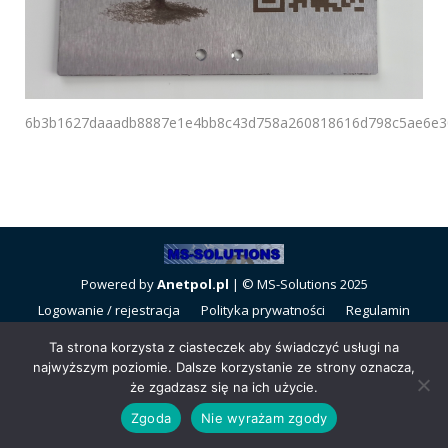
6b3b1627daaadb8887e1e4bb8c43d758a260818616d798c5ae6e30
Powered by
Anetpol.pl
| © MS-Solutions 2025
Logowanie / rejestracja
Polityka prywatności
Regulamin
sklepu
Cennik wysyłek
Ta strona korzysta z ciasteczek aby świadczyć usługi na
najwyższym poziomie. Dalsze korzystanie ze strony oznacza,
że zgadzasz się na ich użycie.
Zgoda
Nie wyrażam zgody