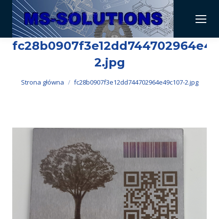
fc28b0907f3e12dd744702964e49
2.jpg
Jesteś tutaj:
Strona główna
fc28b0907f3e12dd744702964e49c107-2.jpg