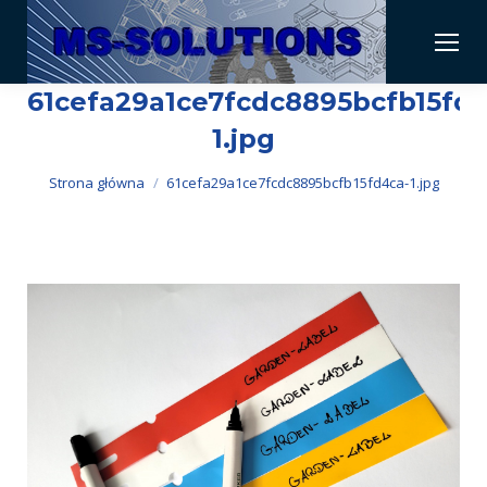
61cefa29a1ce7fcdc8895bcfb15fd4
1.jpg
Jesteś tutaj:
Strona główna
61cefa29a1ce7fcdc8895bcfb15fd4ca-1.jpg