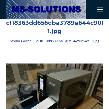
c118363dd656eba3789a644c90f1
1.jpg
Jesteś tutaj:
Strona główna
c118363dd656eba3789a644c90f14ca6-1.jpg