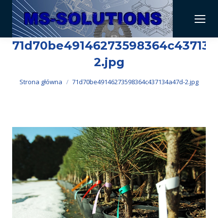
71d70be49146273598364c437134
2.jpg
Jesteś tutaj:
Strona główna
71d70be49146273598364c437134a47d-2.jpg