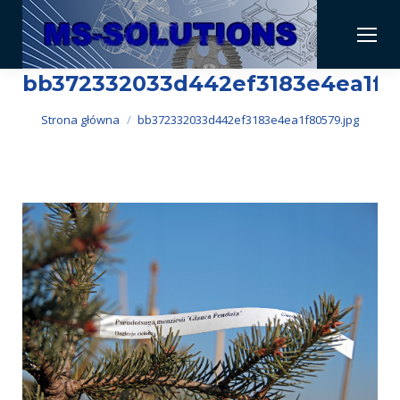
bb372332033d442ef3183e4ea1f8
Jesteś tutaj:
Strona główna
bb372332033d442ef3183e4ea1f80579.jpg