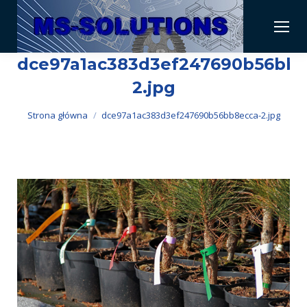
dce97a1ac383d3ef247690b56bb8
2.jpg
Jesteś tutaj:
Strona główna
dce97a1ac383d3ef247690b56bb8ecca-2.jpg