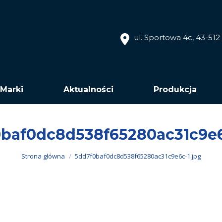
ul. Sportowa 4c, 43-51
Marki
Aktualności
Produkcja
baf0dc8d538f65280ac31c9e6
Jesteś tutaj:
Strona główna
5dd7f0baf0dc8d538f65280ac31c9e6c-1.jpg