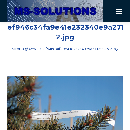
ef946c34fa9e41e232340e9a2718
2.jpg
Jesteś tutaj:
Strona główna
ef946c34fa9e41e232340e9a271800a5-2.jpg