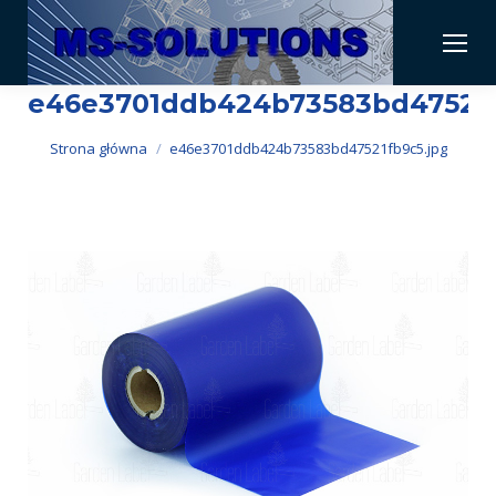
e46e3701ddb424b73583bd47521f
Jesteś tutaj:
Strona główna
e46e3701ddb424b73583bd47521fb9c5.jpg