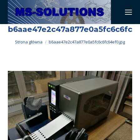
b6aae47e2c47a877e0a5fc6c6fc64
Jesteś tutaj:
Strona główna
b6aae47e2c47a877e0a5fc6c6fc64ef0.jpg