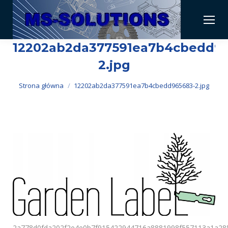
12202ab2da377591ea7b4cbedd96
2.jpg
Jesteś tutaj:
Strona główna
12202ab2da377591ea7b4cbedd965683-2.jpg
2a778d0fda202f2e4e0b7f915422944716a8881998f557113a1a28