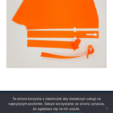
Ta strona korzysta z ciasteczek aby świadczyć usługi na
najwyższym poziomie. Dalsze korzystanie ze strony oznacza,
Powered by
Anetpol.pl
| © MS-Solutions 2025
że zgadzasz się na ich użycie.
Logowanie / rejestracja
Polityka prywatności
Regulamin