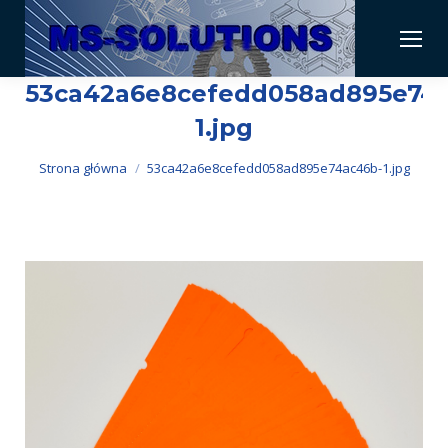
53ca42a6e8cefedd058ad895e74
1.jpg
Jesteś tutaj:
Strona główna
53ca42a6e8cefedd058ad895e74ac46b-1.jpg