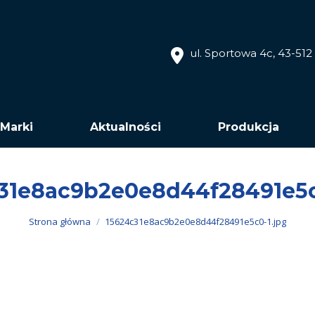
ul. Sportowa 4c, 43-51
Marki
Aktualności
Produkcja
31e8ac9b2e0e8d44f28491e5c
Jesteś tutaj:
Strona główna
15624c31e8ac9b2e0e8d44f28491e5c0-1.jpg