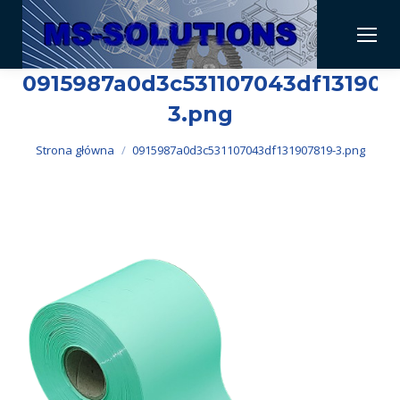
0915987a0d3c531107043df131907
3.png
Jesteś tutaj:
Strona główna
0915987a0d3c531107043df131907819-3.png