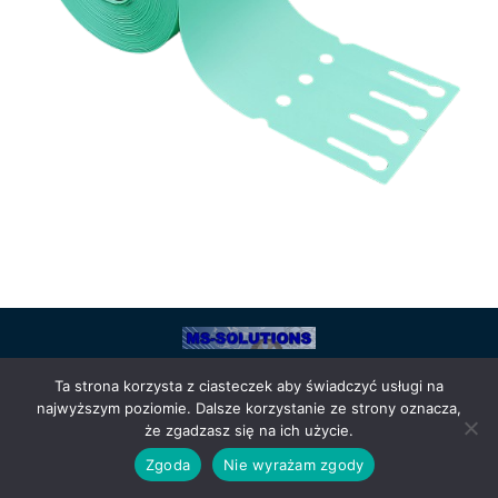
Powered by
Anetpol.pl
| © MS-Solutions 2025
Ta strona korzysta z ciasteczek aby świadczyć usługi na
Logowanie / rejestracja
Polityka prywatności
Regulamin
najwyższym poziomie. Dalsze korzystanie ze strony oznacza,
sklepu
Cennik wysyłek
że zgadzasz się na ich użycie.
Zgoda
Nie wyrażam zgody