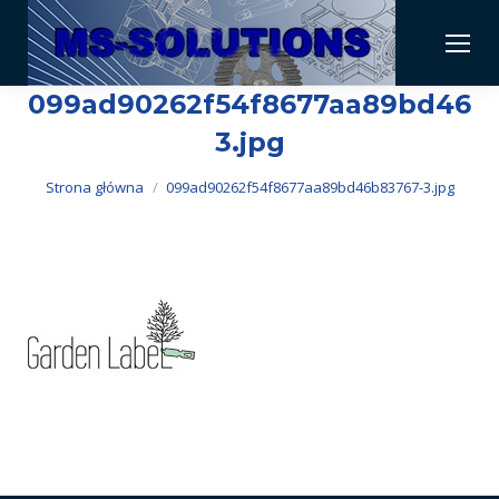
099ad90262f54f8677aa89bd46b
3.jpg
Jesteś tutaj:
Strona główna
099ad90262f54f8677aa89bd46b83767-3.jpg