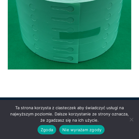
Ta strona korzysta z ciasteczek aby świadczyć usługi na
najwyższym poziomie. Dalsze korzystanie ze strony oznacza,
Powered by
Anetpol.pl
| © MS-Solutions 2025
że zgadzasz się na ich użycie.
Logowanie / rejestracja
Polityka prywatności
Regulamin
Zgoda
Nie wyrażam zgody
sklepu
Cennik wysyłek