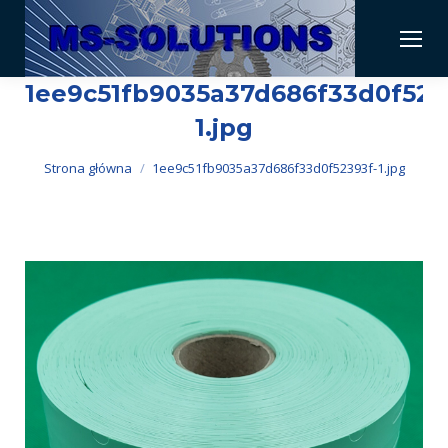
1ee9c51fb9035a37d686f33d0f523
1.jpg
Jesteś tutaj:
Strona główna
1ee9c51fb9035a37d686f33d0f52393f-1.jpg