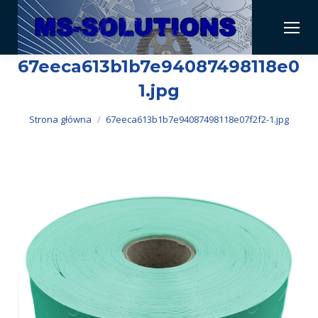
67eeca613b1b7e94087498118e07f
1.jpg
Jesteś tutaj:
Strona główna
67eeca613b1b7e94087498118e07f2f2-1.jpg