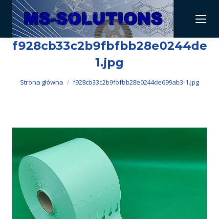
f928cb33c2b9fbfbb28e0244de6
1.jpg
Jesteś tutaj:
Strona główna
f928cb33c2b9fbfbb28e0244de699ab3-1.jpg