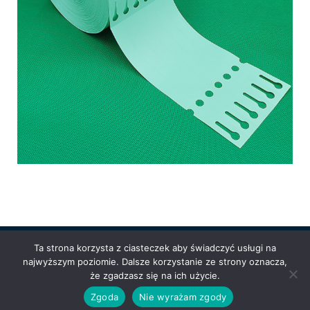
Ta strona korzysta z ciasteczek aby świadczyć usługi na
najwyższym poziomie. Dalsze korzystanie ze strony oznacza,
Powered by
Anetpol.pl
| © MS-Solutions 2025
że zgadzasz się na ich użycie.
Logowanie / rejestracja
Polityka prywatności
Regulamin
Zgoda
Nie wyrażam zgody
sklepu
Cennik wysyłek