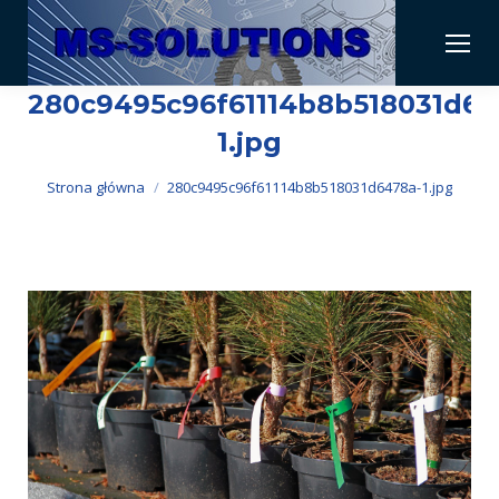
280c9495c96f61114b8b518031d64
1.jpg
Jesteś tutaj:
Strona główna
280c9495c96f61114b8b518031d6478a-1.jpg