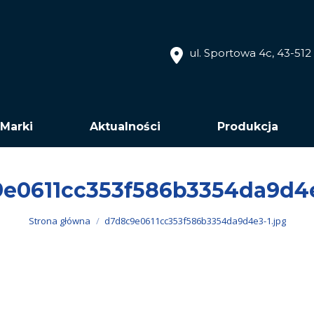
ul. Sportowa 4c, 43-51
Marki
Aktualności
Produkcja
e0611cc353f586b3354da9d4e
Jesteś tutaj:
Strona główna
d7d8c9e0611cc353f586b3354da9d4e3-1.jpg