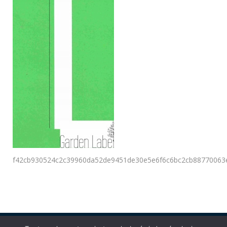
f42cb930524c2c39960da52de9451de30e5e6f6c6bc2cb88770063