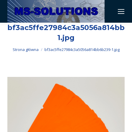
bf3ac5ffe27984c3a5056a814bb6
1.jpg
Jesteś tutaj:
Strona główna
bf3ac5ffe27984c3a5056a814bb6b239-1.jpg