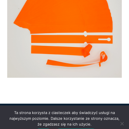
Ta strona korzysta z ciasteczek aby świadczyć usługi na
najwyższym poziomie. Dalsze korzystanie ze strony oznacza,
Powered by
Anetpol.pl
| © MS-Solutions 2025
że zgadzasz się na ich użycie.
Logowanie / rejestracja
Polityka prywatności
Regulamin