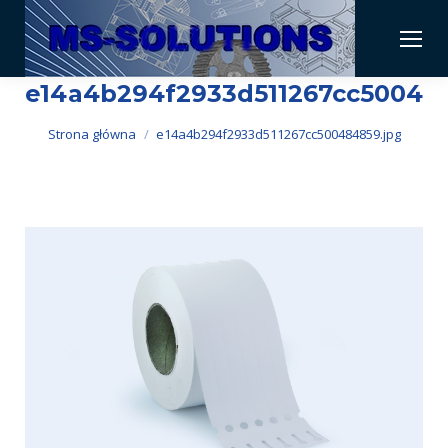
e14a4b294f2933d511267cc500484
Jesteś tutaj:
Strona główna
e14a4b294f2933d511267cc500484859.jpg