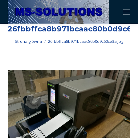
26fbbffca8b971bcaac80b0d9c60
Jesteś tutaj:
Strona główna
26fbbffca8b971bcaac80b0d9c60ce3a.jpg