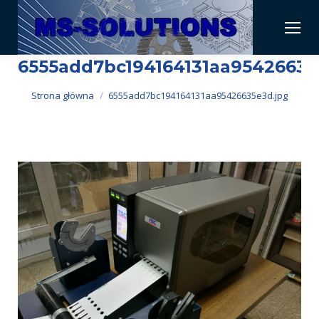
6555add7bc194164131aa95426635
Jesteś tutaj:
Strona główna
6555add7bc194164131aa95426635e3d.jpg