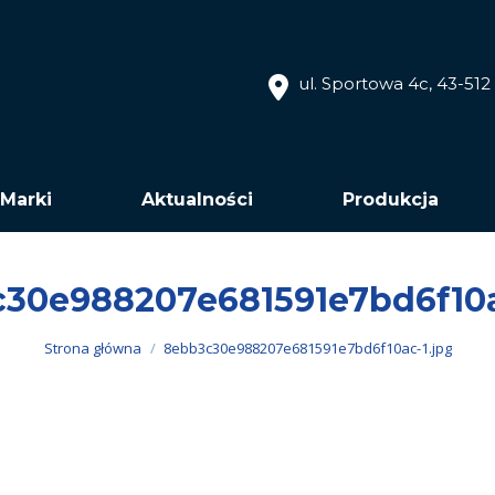
ul. Sportowa 4c, 43-51
Marki
Aktualności
Produkcja
30e988207e681591e7bd6f10a
Jesteś tutaj:
Strona główna
8ebb3c30e988207e681591e7bd6f10ac-1.jpg