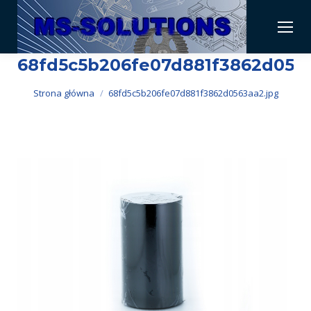
68fd5c5b206fe07d881f3862d0563
Jesteś tutaj:
Strona główna
68fd5c5b206fe07d881f3862d0563aa2.jpg