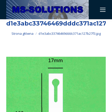
d1e3abc33746469dddc371ac127b2
Jesteś tutaj:
Strona główna
d1e3abc33746469dddc371ac127b27f3.jpg