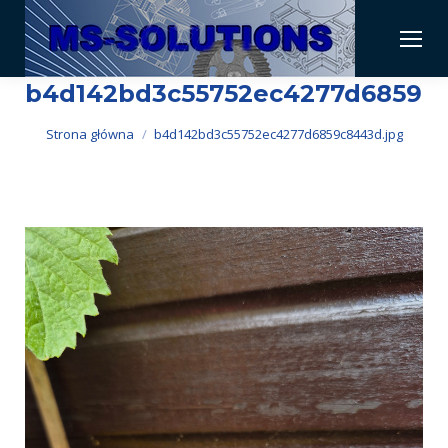
b4d142bd3c55752ec4277d6859c8
Jesteś tutaj:
Strona główna
b4d142bd3c55752ec4277d6859c8443d.jpg