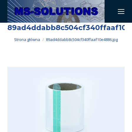
89ad4ddabb8c504cf340ffaaf10e
Jesteś tutaj:
Strona główna
89ad4ddabb8c504cf340ffaaf10e4886.jpg