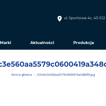
ul. Sportowa 4c, 43-51
Marki
Aktualności
Produkcja
c3e560aa5579c0600419a348d
Jesteś tutaj:
Strona główna
c55e6c3e560aa5579c0600419a348df6.jpg