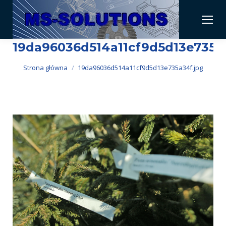
19da96036d514a11cf9d5d13e735a
Jesteś tutaj:
Strona główna
19da96036d514a11cf9d5d13e735a34f.jpg