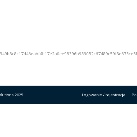
349b8c8c17d46eabf4b17e2a0ee98396b989052c67489c59f3e673ce5f
lutions 2025
Logowanie / rejestracja
Po