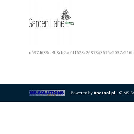
d637d633cf4b3cb2ac0f1628c26878d3616e5037e516b
Powered by
Anetpol.pl
| © MS-So