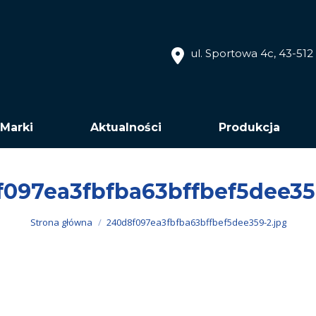
ul. Sportowa 4c, 43-51
Marki
Aktualności
Produkcja
097ea3fbfba63bffbef5dee35
Jesteś tutaj:
Strona główna
240d8f097ea3fbfba63bffbef5dee359-2.jpg