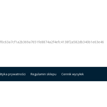
f0c63a7cf1a2b369a7651fe8874a2f4efc4138f2a582db340b1e63e46
lityka prywatności
Regulamin sklepu
Cennik wysyłek